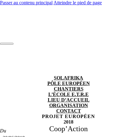
Passer au contenu principal
Atteindre le pied de page
SOLAFRIKA
PÔLE EUROPÉEN
CHANTIERS
L’ÉCOLE E.T.R.E
LIEU D’ACCUEIL
ORGANISATION
CONTACT
PROJET EUROPÉEN
2018
Coop’Action
Du