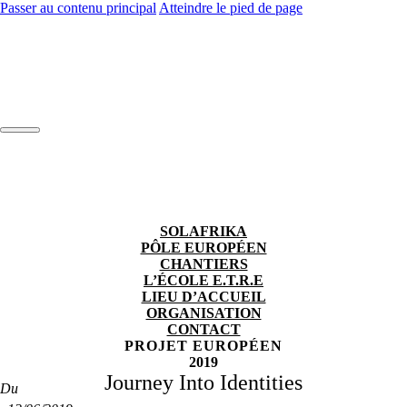
Passer au contenu principal
Atteindre le pied de page
SOLAFRIKA
PÔLE EUROPÉEN
CHANTIERS
L’ÉCOLE E.T.R.E
LIEU D’ACCUEIL
ORGANISATION
CONTACT
PROJET EUROPÉEN
2019
Journey Into Identities
Du