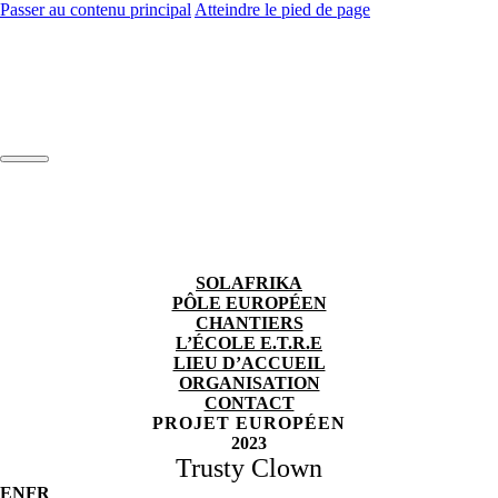
Passer au contenu principal
Atteindre le pied de page
SOLAFRIKA
PÔLE EUROPÉEN
CHANTIERS
L’ÉCOLE E.T.R.E
LIEU D’ACCUEIL
ORGANISATION
CONTACT
PROJET EUROPÉEN
2023
Trusty Clown
EN
FR