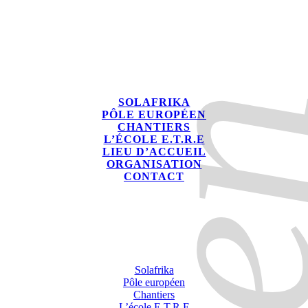
SOLAFRIKA
PÔLE EUROPÉEN
CHANTIERS
L’ÉCOLE E.T.R.E
LIEU D’ACCUEIL
ORGANISATION
CONTACT
Solafrika
Pôle européen
Chantiers
L’école E.T.R.E