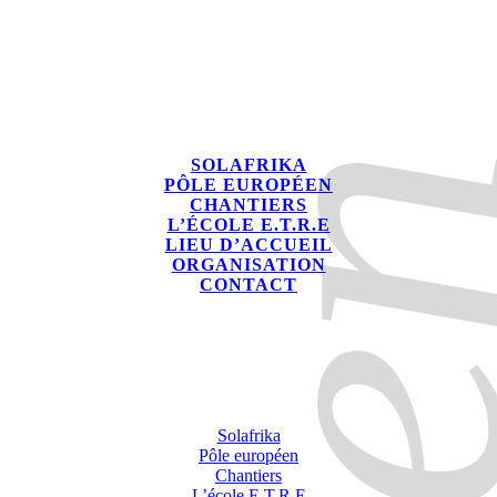
SOLAFRIKA
PÔLE EUROPÉEN
CHANTIERS
L’ÉCOLE E.T.R.E
LIEU D’ACCUEIL
ORGANISATION
CONTACT
Solafrika
Pôle européen
Chantiers
L’école E.T.R.E